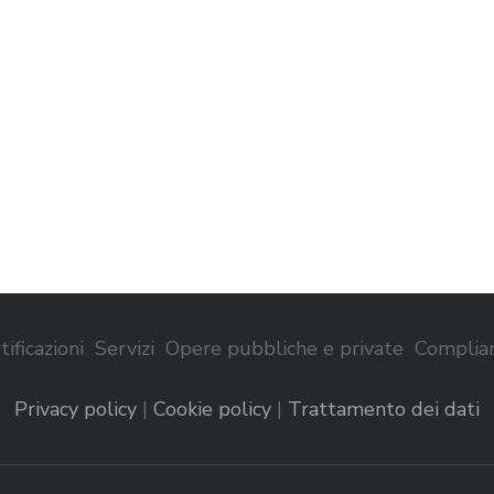
tificazioni
Servizi
Opere pubbliche e private
Complia
Privacy policy
|
Cookie policy
|
Trattamento dei dati